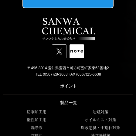
〒496-8014 愛知県愛西市町方町五軒家東63番地2
TEL (0567)28-3663 FAX (0567)25-6638
ポイント
製品一覧
切削加工用
油煙対策
塑性加工用
オイルミスト対策
洗浄液
腐敗悪臭・手荒れ対策
防錆油
消防法対策