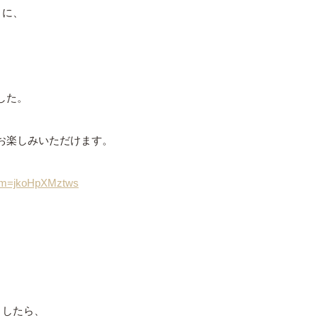
うに、
した。
がお楽しみいただけます。
/?m=jkoHpXMztws
ましたら、