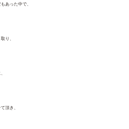
安もあった中で、
く取り、
に、
せて頂き、