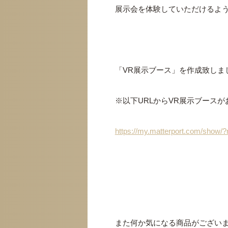
展示会を体験していただけるよ
「VR展示ブース」を作成致しま
※以下URLからVR展示ブース
https://my.matterport.com/show
また何か気になる商品がござい