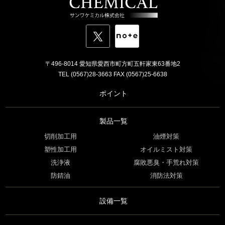
〒496-8014 愛知県愛西市町方町五軒家東63番地2
TEL (0567)28-3663 FAX (0567)25-6638
ポイント
製品一覧
切削加工用
油煙対策
塑性加工用
オイルミスト対策
洗浄液
腐敗悪臭・手荒れ対策
防錆油
消防法対策
設備一覧